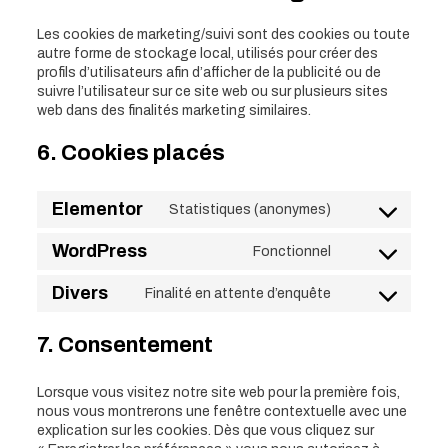
Les cookies de marketing/suivi sont des cookies ou toute
autre forme de stockage local, utilisés pour créer des
profils d’utilisateurs afin d’afficher de la publicité ou de
suivre l’utilisateur sur ce site web ou sur plusieurs sites
web dans des finalités marketing similaires.
6. Cookies placés
Elementor
Statistiques (anonymes)
Consent
to
WordPress
Fonctionnel
service
Consent
elementor
to
Divers
Finalité en attente d’enquête
service
Consent
wordpress
to
service
7. Consentement
divers
Lorsque vous visitez notre site web pour la première fois,
nous vous montrerons une fenêtre contextuelle avec une
explication sur les cookies. Dès que vous cliquez sur